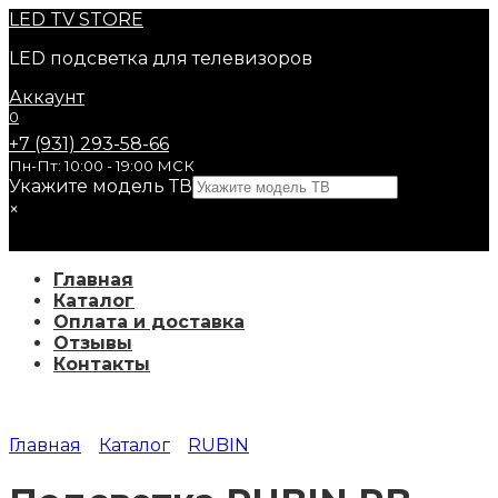
Перейти
LED
TV STORE
к
LED подсветка для телевизоров
содержанию
Аккаунт
0
+7 (931) 293-58-66
Пн-Пт: 10:00 - 19:00 МСК
Укажите модель ТВ
×
Главная
Каталог
Оплата и доставка
Отзывы
Контакты
Главная
Каталог
RUBIN