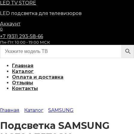
Перейти
LED
TV STORE
к
LED подсветка для телевизоров
содержанию
Аккаунт
0
+7 (931) 293-58-66
Пн-Пт: 10:00 - 19:00 МСК
Главная
Каталог
Оплата и доставка
Отзывы
Контакты
Главная
Каталог
SAMSUNG
Подсветка SAMSUNG