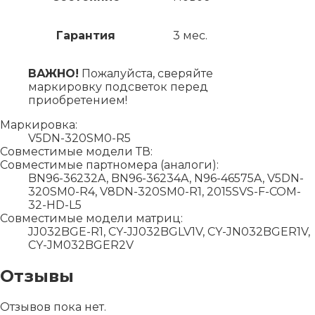
Гарантия
3 мес.
ВАЖНО!
Пожалуйста, сверяйте
маркировку подсветок перед
приобретением!
Маркировка:
V5DN-320SM0-R5
Совместимые модели ТВ:
Совместимые партномера (аналоги):
BN96-36232A, BN96-36234A, N96-46575A, V5DN-
320SM0-R4, V8DN-320SM0-R1, 2015SVS-F-COM-
32-HD-L5
Совместимые модели матриц:
JJ032BGE-R1, CY-JJ032BGLV1V, CY-JN032BGER1V,
CY-JM032BGER2V
Отзывы
Отзывов пока нет.