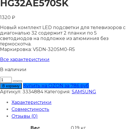
HG32AE570SK
1320
₽
Новый комплект LED подсветки для телевизоров с
диагональю 32 содержит 2 планки по 5
светодиодов на подложке из алюминия без
термоскотча.
Маркировка: V5DN-320SM0-R5
Все характеристики
В наличии
Количество
товара
Купить на OZON за 786 руб
В корзину
Подсветка
Артикул:
3334884
Категория:
SAMSUNG
SAMSUNG
HG32AE570SK
Характеристики
Совместимость
Отзывы (0)
Вес
0,19 кг