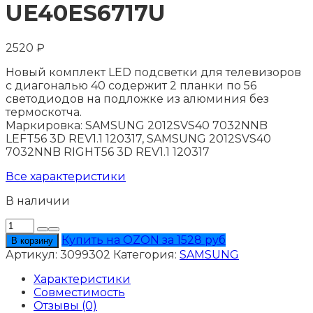
UE40ES6717U
2520
₽
Новый комплект LED подсветки для телевизоров
с диагональю 40 содержит 2 планки по 56
светодиодов на подложке из алюминия без
термоскотча.
Маркировка: SAMSUNG 2012SVS40 7032NNB
LEFT56 3D REV1.1 120317, SAMSUNG 2012SVS40
7032NNB RIGHT56 3D REV1.1 120317
Все характеристики
В наличии
Количество
товара
Купить на OZON за 1528 руб
В корзину
Подсветка
Артикул:
3099302
Категория:
SAMSUNG
SAMSUNG
UE40ES6717U
Характеристики
Совместимость
Отзывы (0)