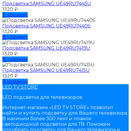
Подсветка SAMSUNG UЕ49RU7445U
1320
₽
В корзину
Подсветка SAMSUNG UЕ49RU7440S
1320
₽
В корзину
Подсветка SAMSUNG UЕ49RU7419U
1320
₽
В корзину
Подсветка SAMSUNG UЕ49RU7415U
1320
₽
В корзину
LED TV STORE
LED подсветка для телевизоров
Интернет-магазин «LED TV STORE» позволит
найти и купить подсветку для Вашего телевизора.
В наличии более 300 лент и планок
светодиодной подсветки для ТВ. Поможем
подобрать подсветку для Вашего телевизора и