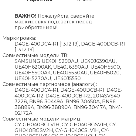
ВАЖНО!
Пожалуйста, сверяйте
маркировку подсветок перед
приобретением!
Маркировка:
D4GE-400DCA-R1 [13.12.19], D4GE-400DCB-R1
[13.12.19]
Совместимые модели ТВ:
SAMSUNG UE40H5290AU, UE40J6390AU,
UE40H6200AK, UE40J6390AU, UE40H5500,
UE40H5500AK, UE40J5530AU, UE40H5020,
UE40H5270AU, UE40J5550
Совместимые партномера (аналоги):
D4GE-400DCA-R1, D4GE-400DCB-R1, D4GE-
400DCA-R2, D4GE-400DCB-R2, 2014SVS40
3228, BN96-30449A, BN96-30450A, BN96-
38889A, BN96-38890A, BN96-30417A, BN41-
02172A
Совместимые модели матриц:
CY-GH040BGLV1H, CY-GH040BGSV1H, CY-
GH040BGSV2H, CY-GH040CSLV1H, CY-