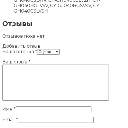
GH040CSLV1V, CY-GH040CSLV2H, CY-
GH040BGLV4V, CY-GJ040BGSV4V, CY-
GH040CSLV5H
Отзывы
Отзывов пока нет.
Добавить отзыв
Ваша оценка
*
Ваш отзыв
*
Имя
*
Email
*