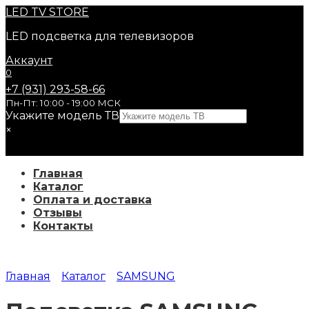
Перейти
LED
TV STORE
к
LED подсветка для телевизоров
содержанию
Аккаунт
0
+7 (931) 293-58-66
Пн-Пт: 10:00 - 19:00 МСК
Укажите модель ТВ
×
Главная
Каталог
Оплата и доставка
Отзывы
Контакты
Главная
Каталог
SAMSUNG