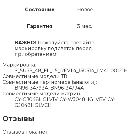
Состояние
Новое
Гарантия
3 мес.
ВАЖНО!
Пожалуйста, сверяйте
маркировку подсветок перед
приобретением!
Маркировка:
S_5U75_48_FL_L5_REV1.4_150514_LM41-00121H
Совместимые модели ТВ:
Совместимые партномера (аналоги):
BN96-34793A, BN96-34794A
Совместимые модели матриц:
CY-GJ048HGLV1V, CY-WJ048HGLVBV, CY-
GJ048HGLVCH
Отзывы
Отзывов пока нет.