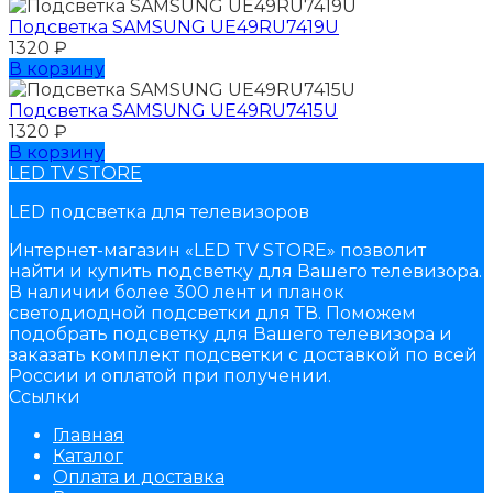
Подсветка SAMSUNG UЕ49RU7419U
1320
₽
В корзину
Подсветка SAMSUNG UЕ49RU7415U
1320
₽
В корзину
LED TV STORE
LED подсветка для телевизоров
Интернет-магазин «LED TV STORE» позволит
найти и купить подсветку для Вашего телевизора.
В наличии более 300 лент и планок
светодиодной подсветки для ТВ. Поможем
подобрать подсветку для Вашего телевизора и
заказать комплект подсветки с доставкой по всей
России и оплатой при получении.
Ссылки
Главная
Каталог
Оплата и доставка