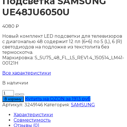
Подсветка SAMSUNG
UE48JU6050U
4080
₽
Новый комплект LED подсветки для телевизоров
с диагональю 48 содержит 12 пл (6+6) по 5 (L), 6 (R)
светодиодов на подложке из текстолита без
термоскотча.
Маркировка: S_5U75_48_FL_L5_REV1.4_150514_LM41-
00121H
Все характеристики
В наличии
Количество
товара
Купить на OZON за 1913 руб
В корзину
Подсветка
Артикул:
3249146
Категория:
SAMSUNG
SAMSUNG
UE48JU6050U
Характеристики
Совместимость
Отзывы (0)