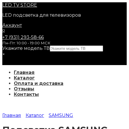
Перейти
LED
TV STORE
к
LED подсветка для телевизоров
содержанию
Аккаунт
0
+7 (931) 293-58-66
Пн-Пт: 10:00 - 19:00 МСК
Укажите модель ТВ
×
Главная
Каталог
Оплата и доставка
Отзывы
Контакты
Главная
Каталог
SAMSUNG