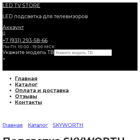
Перейти
LED
TV STORE
к
LED подсветка для телевизоров
содержанию
Аккаунт
0
+7 (931) 293-58-66
Пн-Пт: 10:00 - 19:00 МСК
Укажите модель ТВ
×
Главная
Каталог
Оплата и доставка
Отзывы
Контакты
Главная
Каталог
SKYWORTH