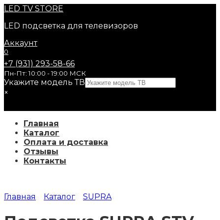
Перейти
LED
TV STORE
к
LED подсветка для телевизоров
содержанию
Аккаунт
0
+7 (931) 293-58-66
Пн-Пт: 10:00 - 19:00 МСК
Укажите модель ТВ
×
Главная
Каталог
Оплата и доставка
Отзывы
Контакты
Главная
Каталог
SUPRA