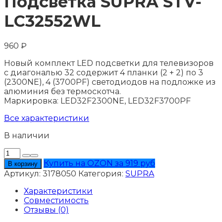
Подсветка SUPRA STV-
LC32552WL
960
₽
Новый комплект LED подсветки для телевизоров
с диагональю 32 содержит 4 планки (2 + 2) по 3
(2300NE), 4 (3700PF) светодиодов на подложке из
алюминия без термоскотча.
Маркировка: LED32F2300NE, LED32F3700PF
Все характеристики
В наличии
Количество
товара
Купить на OZON за 919 руб
В корзину
Подсветка
Артикул:
3178050
Категория:
SUPRA
SUPRA
STV-
Характеристики
LC32552WL
Совместимость
Отзывы (0)