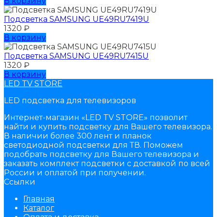
В корзину
Подсветка SAMSUNG UЕ49RU7419U
1320
₽
В корзину
Подсветка SAMSUNG UЕ49RU7415U
1320
₽
В корзину
LED TV STORE
LED подсветка для телевизоров
Интернет-магазин «LED TV STORE» позволит
найти и купить подсветку для Вашего телевизора.
В наличии более 300 лент и планок
светодиодной подсветки для ТВ. Поможем
подобрать подсветку для Вашего телевизора и
заказать комплект подсветки с доставкой по всей
России и оплатой при получении.
Ссылки
Главная
Каталог