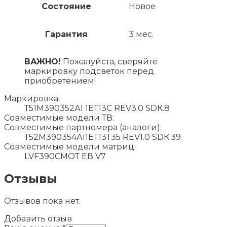
Состояние
Новое
Гарантия
3 мес.
ВАЖНО!
Пожалуйста, сверяйте
маркировку подсветок перед
приобретением!
Маркировка:
Т51М390352АI 1ЕТ13С RЕV3.0 SDК.8
Совместимые модели ТВ:
Совместимые партномера (аналоги):
Т52М390354АI1ЕТ13Т35 RЕV1.0 SDК.39
Совместимые модели матриц:
LVF390СМОТ ЕВ V7
Отзывы
Отзывов пока нет.
Добавить отзыв