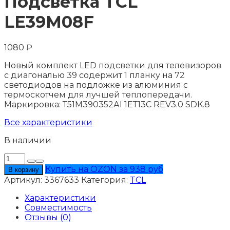
Подсветка TCL
LE39M08F
1080
₽
Новый комплект LED подсветки для телевизоров
с диагональю 39 содержит 1 планку на 72
светодиодов на подложке из алюминия с
термоскотчем для лучшей теплопередачи.
Маркировка: Т51М390352АI 1ЕТ13С RЕV3.0 SDК.8
Все характеристики
В наличии
Количество
товара
Купить на OZON за 938 руб
В корзину
Подсветка
Артикул:
3367633
Категория:
TCL
TCL
LE39M08F
Характеристики
Совместимость
Отзывы (0)