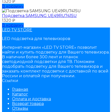
1320
₽
В корзину
Подсветка SAMSUNG UЕ49RU7415U
1320
₽
В корзину
LED TV STORE
LED подсветка для телевизоров
Интернет-магазин «LED TV STORE» позволит
найти и купить подсветку для Вашего телевизора.
В наличии более 300 лент и планок
светодиодной подсветки для ТВ. Поможем
подобрать подсветку для Вашего телевизора и
заказать комплект подсветки с доставкой по всей
России и оплатой при получении.
Ссылки
Главная
Каталог
Оплата и доставка
Возврат товара
Отзывы