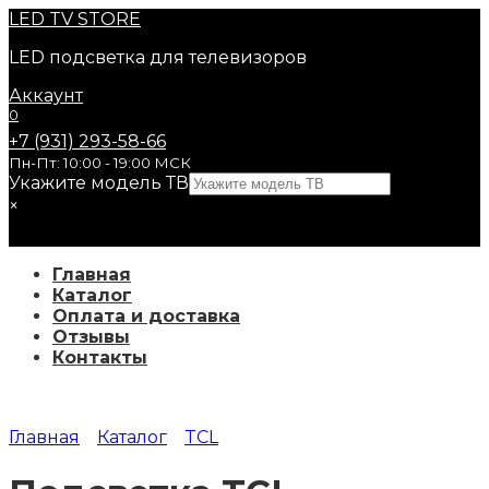
Перейти
LED
TV STORE
к
LED подсветка для телевизоров
содержанию
Аккаунт
0
+7 (931) 293-58-66
Пн-Пт: 10:00 - 19:00 МСК
Укажите модель ТВ
×
Главная
Каталог
Оплата и доставка
Отзывы
Контакты
Главная
Каталог
TCL