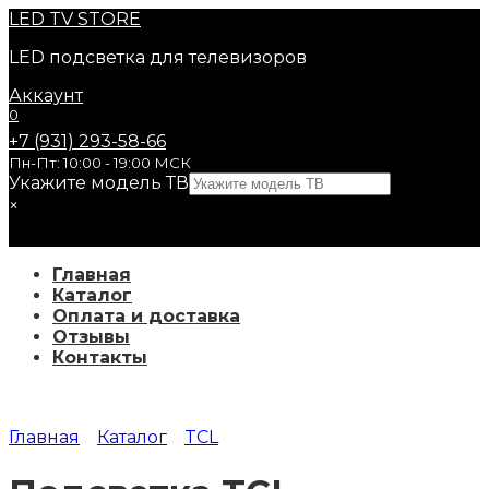
Перейти
LED
TV STORE
к
LED подсветка для телевизоров
содержанию
Аккаунт
0
+7 (931) 293-58-66
Пн-Пт: 10:00 - 19:00 МСК
Укажите модель ТВ
×
Главная
Каталог
Оплата и доставка
Отзывы
Контакты
Главная
Каталог
TCL