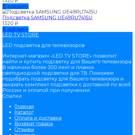
1320
₽
В корзину
Подсветка SAMSUNG UЕ49RU7415U
1320
₽
В корзину
LED TV STORE
LED подсветка для телевизоров
Интернет-магазин «LED TV STORE» позволит
найти и купить подсветку для Вашего телевизора.
В наличии более 300 лент и планок
светодиодной подсветки для ТВ. Поможем
подобрать подсветку для Вашего телевизора и
заказать комплект подсветки с доставкой по всей
России и оплатой при получении.
Ссылки
Главная
Каталог
Оплата и доставка
Возврат товара
Отзывы