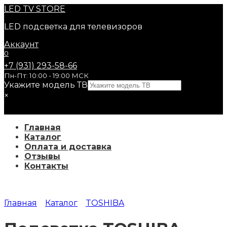
Перейти
LED
TV STORE
к
LED подсветка для телевизоров
содержанию
Аккаунт
0
+7 (931) 293-58-66
Пн-Пт: 10:00 - 19:00 МСК
Укажите модель ТВ
×
Главная
Каталог
Оплата и доставка
Отзывы
Контакты
Главная
Каталог
TOSHIBA