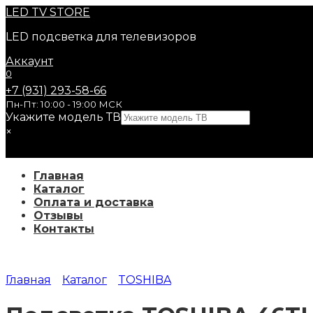
Перейти
LED
TV STORE
к
LED подсветка для телевизоров
содержанию
Аккаунт
0
+7 (931) 293-58-66
Пн-Пт: 10:00 - 19:00 МСК
Укажите модель ТВ
×
Главная
Каталог
Оплата и доставка
Отзывы
Контакты
Главная
Каталог
TOSHIBA