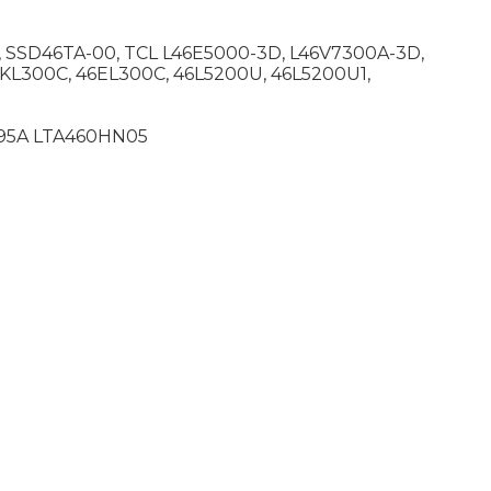
 SSD46TA-00, TCL L46E5000-3D, L46V7300A-3D,
L300C, 46EL300C, 46L5200U, 46L5200U1,
3495A LTA460HN05