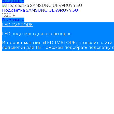
В корзину
Подсветка SAMSUNG UЕ49RU7415U
1320
₽
В корзину
LED TV STORE
LED подсветка для телевизоров
Интернет-магазин «LED TV STORE» позволит найти 
подсветки для ТВ. Поможем подобрать подсветку д
получении.
Ссылки
Главная
Каталог
Оплата и доставка
Возврат товара
Отзывы
Контакты
Контакты
+7 (931) 293-58-66
Написать в WhatsApp