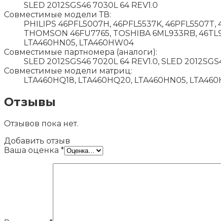
SLED 2012SGS46 7030L 64 REV1.0
Совместимые модели ТВ:
PHILIPS 46PFL5007H, 46PFL5537K, 46PFL5507T, 
THOMSON 46FU7765, TOSHIBA 6ML933RB, 46TL938
LTA460HN05, LTA460HW04
Совместимые партномера (аналоги):
SLED 2012SGS46 7020L 64 REV1.0, SLED 2012SGS
Совместимые модели матриц:
LTA460HQ18, LTA460HQ20, LTA460HN05, LTA46
Отзывы
Отзывов пока нет.
Добавить отзыв
Ваша оценка
*