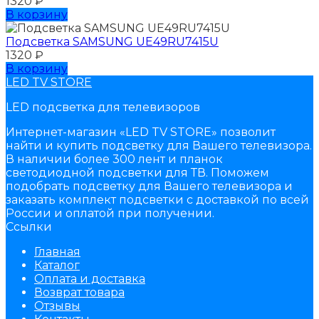
1320
₽
В корзину
Подсветка SAMSUNG UЕ49RU7415U
1320
₽
В корзину
LED TV STORE
LED подсветка для телевизоров
Интернет-магазин «LED TV STORE» позволит
найти и купить подсветку для Вашего телевизора.
В наличии более 300 лент и планок
светодиодной подсветки для ТВ. Поможем
подобрать подсветку для Вашего телевизора и
заказать комплект подсветки с доставкой по всей
России и оплатой при получении.
Ссылки
Главная
Каталог
Оплата и доставка
Возврат товара
Отзывы