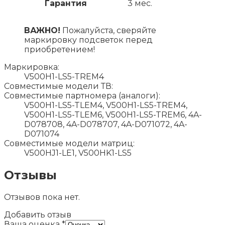
Гарантия
3 мес.
ВАЖНО!
Пожалуйста, сверяйте
маркировку подсветок перед
приобретением!
Маркировка:
V500H1-LS5-TREM4
Совместимые модели ТВ:
Совместимые партномера (аналоги):
V500H1-LS5-TLEM4, V500H1-LS5-TREM4,
V500H1-LS5-TLEM6, V500H1-LS5-TREM6, 4A-
D078708, 4A-D078707, 4A-D071072, 4A-
D071074
Совместимые модели матриц:
V500HJ1-LE1, V500HK1-LS5
Отзывы
Отзывов пока нет.
Добавить отзыв
Ваша оценка
*