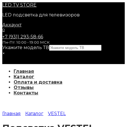
Перейти
LED
TV STORE
к
LED подсветка для телевизоров
содержанию
Аккаунт
0
+7 (931) 293-58-66
Пн-Пт: 10:00 - 19:00 МСК
Укажите модель ТВ
×
Главная
Каталог
Оплата и доставка
Отзывы
Контакты
Главная
Каталог
VESTEL