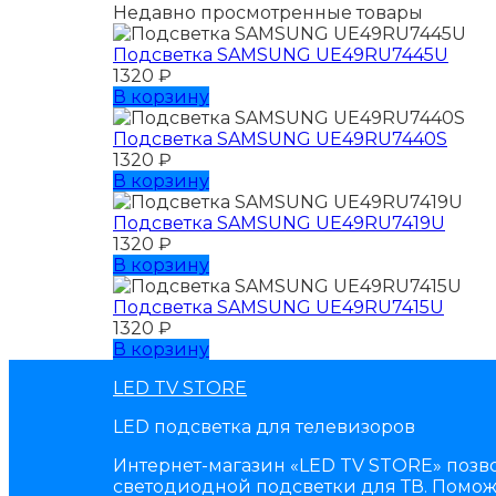
Недавно просмотренные товары
Подсветка SAMSUNG UЕ49RU7445U
1320
₽
В корзину
Подсветка SAMSUNG UЕ49RU7440S
1320
₽
В корзину
Подсветка SAMSUNG UЕ49RU7419U
1320
₽
В корзину
Подсветка SAMSUNG UЕ49RU7415U
1320
₽
В корзину
LED TV STORE
LED подсветка для телевизоров
Интернет-магазин «LED TV STORE» позво
светодиодной подсветки для ТВ. Поможе