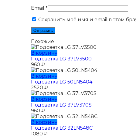
Email
*
Сохранить моё имя и email в этом бр
Похожие
В корзину
Подсветка LG 37LV3500
960
₽
В корзину
Подсветка LG 50LN5404
2520
₽
В корзину
Подсветка LG 37LV370S
960
₽
В корзину
Подсветка LG 32LN548C
1080
₽