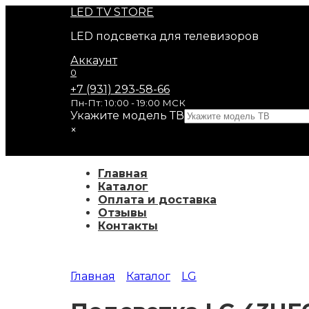
Перейти
LED
TV STORE
к
LED подсветка для телевизоров
содержанию
Аккаунт
0
+7 (931) 293-58-66
Пн-Пт: 10:00 - 19:00 МСК
Укажите модель ТВ
×
Главная
Каталог
Оплата и доставка
Отзывы
Контакты
Главная
Каталог
LG