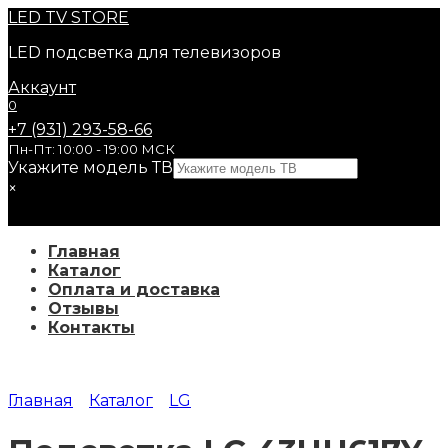
Перейти
LED
TV STORE
к
LED подсветка для телевизоров
содержанию
Аккаунт
0
+7 (931) 293-58-66
Пн-Пт: 10:00 - 19:00 МСК
Укажите модель ТВ
×
Главная
Каталог
Оплата и доставка
Отзывы
Контакты
Главная
Каталог
LG