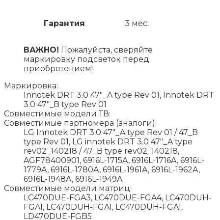
Гарантия
3 мес.
ВАЖНО!
Пожалуйста, сверяйте
маркировку подсветок перед
приобретением!
Маркировка:
Innotek DRT 3.0 47"_A type Rev 01, Innotek DRT
3.0 47"_B type Rev 01
Совместимые модели ТВ:
Совместимые партномера (аналоги):
LG Innotek DRT 3.0 47"_A type Rev 01 / 47_B
type Rev 01, LG innotek DRT 3.0 47"_A type
rev02_140218 / 47_B type rev02_140218,
AGF78400901, 6916L-1715A, 6916L-1716A, 6916L-
1779A, 6916L-1780A, 6916L-1961A, 6916L-1962A,
6916L-1948A, 6916L-1949A
Совместимые модели матриц:
LC470DUE-FGA3, LC470DUE-FGA4, LC470DUH-
FGA1, LC470DUH-FGA1, LC470DUH-FGA1,
LD470DUE-FGB5