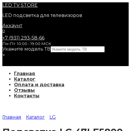
Перейти
LED
TV STORE
к
LED подсветка для телевизоров
содержанию
Аккаунт
0
+7 (931) 293-58-66
Пн-Пт: 10:00 - 19:00 МСК
Укажите модель ТВ
×
Главная
Каталог
Оплата и доставка
Отзывы
Контакты
Главная
Каталог
LG