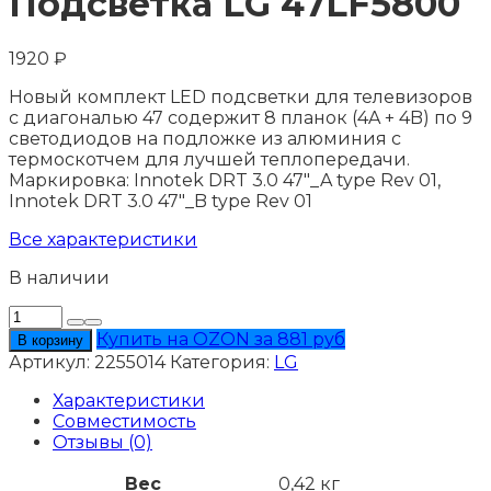
Подсветка LG 47LF5800
1920
₽
Новый комплект LED подсветки для телевизоров
с диагональю 47 содержит 8 планок (4A + 4B) по 9
светодиодов на подложке из алюминия с
термоскотчем для лучшей теплопередачи.
Маркировка: Innotek DRT 3.0 47"_A type Rev 01,
Innotek DRT 3.0 47"_B type Rev 01
Все характеристики
В наличии
Количество
товара
Купить на OZON за 881 руб
В корзину
Подсветка
Артикул:
2255014
Категория:
LG
LG
47LF5800
Характеристики
Совместимость
Отзывы (0)
Вес
0,42 кг