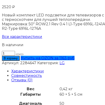
2520
₽
Новый комплект LED подсветки для телевизоров с ди
с термоскотчем для лучшей теплопередачи.
Маркировка: 50″ ROW2.1 Rev 0.4 1 L1-Type 6916L-1241A,
R2-Type 6916L-1276A
Все характеристики
В наличии
Количество
товара
Купить на OZON за 1163 руб
В корзину
Подсветка
Артикул:
2284647
Категория:
LG
LG
50LN6108
Характеристики
Совместимость
Отзывы (0)
Вес
0,42 кг
Габариты
60 × 5 × 5 см
Диагональ
50