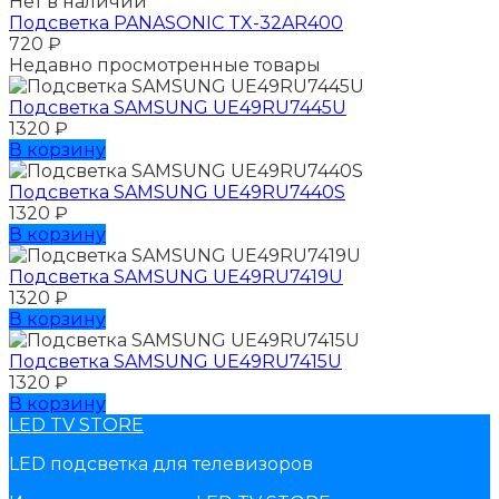
Нет в наличии
Подсветка PANASONIC TX-32AR400
720
₽
Недавно просмотренные товары
Подсветка SAMSUNG UЕ49RU7445U
1320
₽
В корзину
Подсветка SAMSUNG UЕ49RU7440S
1320
₽
В корзину
Подсветка SAMSUNG UЕ49RU7419U
1320
₽
В корзину
Подсветка SAMSUNG UЕ49RU7415U
1320
₽
В корзину
LED TV STORE
LED подсветка для телевизоров