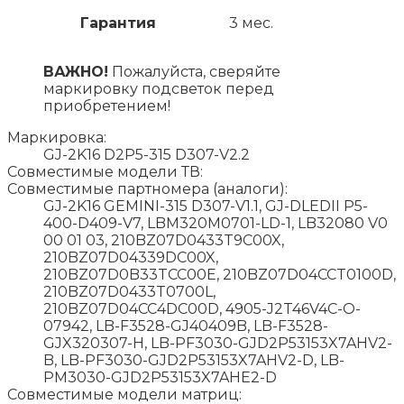
Гарантия
3 мес.
ВАЖНО!
Пожалуйста, сверяйте
маркировку подсветок перед
приобретением!
Маркировка:
GJ-2K16 D2P5-315 D307-V2.2
Совместимые модели ТВ:
Совместимые партномера (аналоги):
GJ-2K16 GEMINI-315 D307-V1.1, GJ-DLEDII P5-
400-D409-V7, LBM320M0701-LD-1, LB32080 V0
00 01 03, 210BZ07D0433T9C00X,
210BZ07D04339DC00X,
210BZ07D0B33TCC00E, 210BZ07D04CCT0100D,
210BZ07D0433T0700L,
210BZ07D04CC4DC00D, 4905-J2T46V4C-O-
07942, LB-F3528-GJ40409B, LB-F3528-
GJX320307-H, LB-PF3030-GJD2P53153X7AHV2-
B, LB-PF3030-GJD2P53153X7AHV2-D, LB-
PM3030-GJD2P53153X7AHE2-D
Совместимые модели матриц: