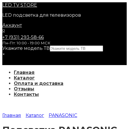
Перейти
LED
TV STORE
к
LED подсветка для телевизоров
содержанию
Аккаунт
0
+7 (931) 293-58-66
Пн-Пт: 10:00 - 19:00 МСК
Укажите модель ТВ
×
Главная
Каталог
Оплата и доставка
Отзывы
Контакты
Главная
Каталог
PANASONIC