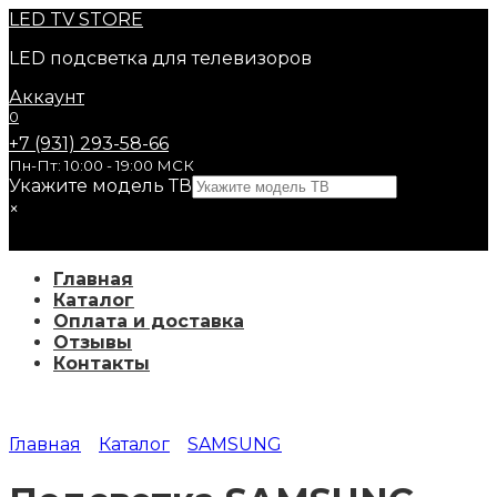
Перейти
LED
TV STORE
к
LED подсветка для телевизоров
содержанию
Аккаунт
0
+7 (931) 293-58-66
Пн-Пт: 10:00 - 19:00 МСК
Укажите модель ТВ
×
Главная
Каталог
Оплата и доставка
Отзывы
Контакты
Главная
Каталог
SAMSUNG