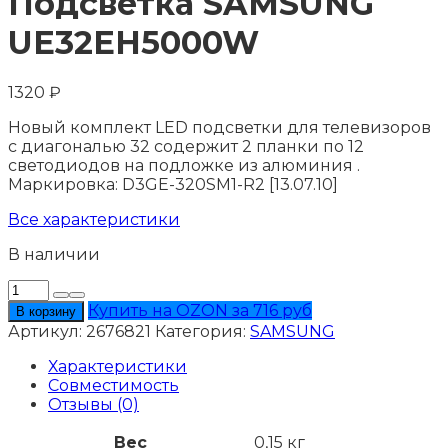
Подсветка SAMSUNG
UE32EH5000W
1320
₽
Новый комплект LED подсветки для телевизоров
с диагональю 32 содержит 2 планки по 12
светодиодов на подложке из алюминия .
Маркировка: D3GE-320SM1-R2 [13.07.10]
Все характеристики
В наличии
Количество
товара
Купить на OZON за 716 руб
В корзину
Подсветка
Артикул:
2676821
Категория:
SAMSUNG
SAMSUNG
UE32EH5000W
Характеристики
Совместимость
Отзывы (0)
Вес
0,15 кг