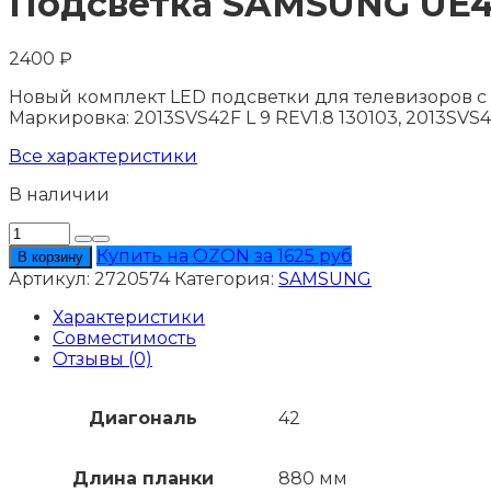
Подсветка SAMSUNG UE
2400
₽
Новый комплект LED подсветки для телевизоров с д
Маркировка: 2013SVS42F L 9 REV1.8 130103, 2013SVS4
Все характеристики
В наличии
Количество
товара
Купить на OZON за 1625 руб
В корзину
Подсветка
Артикул:
2720574
Категория:
SAMSUNG
SAMSUNG
UE42F5020AK
Характеристики
Совместимость
Отзывы (0)
Диагональ
42
Длина планки
880 мм