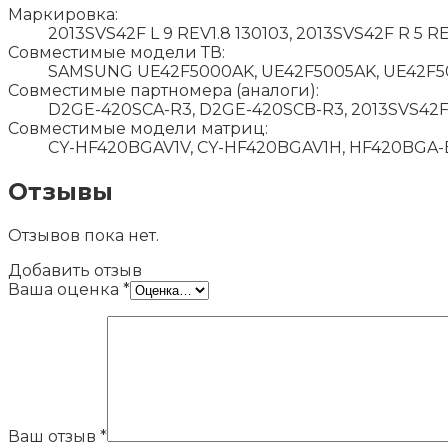
Маркировка:
2013SVS42F L 9 REV1.8 130103, 2013SVS42F R 5 RE
Совместимые модели ТВ:
SAMSUNG UE42F5000AK, UE42F5005AK, UE42F50
Совместимые партномера (аналоги):
D2GE-420SCA-R3, D2GE-420SCB-R3, 2013SVS42F L
Совместимые модели матриц:
CY-HF420BGAV1V, CY-HF420BGAV1H, HF420BGA-
Отзывы
Отзывов пока нет.
Добавить отзыв
Ваша оценка
*
Ваш отзыв
*