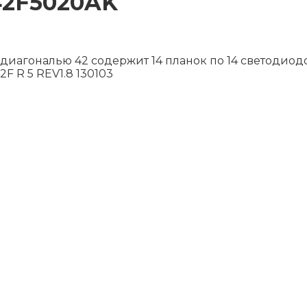
42F5020AK
иагональю 42 содержит 14 планок по 14 светодиодов
2F R 5 REV1.8 130103