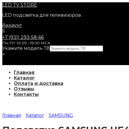
Перейти
LED
TV STORE
к
LED подсветка для телевизоров
содержанию
Аккаунт
0
+7 (931) 293-58-66
Пн-Пт: 10:00 - 19:00 МСК
Укажите модель ТВ
×
Главная
Каталог
Оплата и доставка
Отзывы
Контакты
Главная
Каталог
SAMSUNG