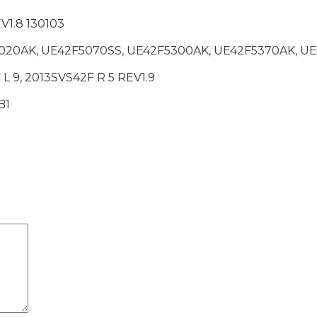
V1.8 130103
20AK, UE42F5070SS, UE42F5300AK, UE42F5370AK, U
 9, 2013SVS42F R 5 REV1.9
B1