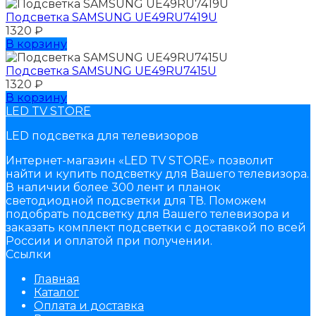
Подсветка SAMSUNG UЕ49RU7419U
1320
₽
В корзину
Подсветка SAMSUNG UЕ49RU7415U
1320
₽
В корзину
LED TV STORE
LED подсветка для телевизоров
Интернет-магазин «LED TV STORE» позволит
найти и купить подсветку для Вашего телевизора.
В наличии более 300 лент и планок
светодиодной подсветки для ТВ. Поможем
подобрать подсветку для Вашего телевизора и
заказать комплект подсветки с доставкой по всей
России и оплатой при получении.
Ссылки
Главная
Каталог
Оплата и доставка