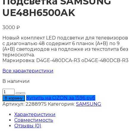
Подсветка SAMSUNG
UE48H6500AK
3000
₽
Новый комплект LED подсветки для телевизоров
с диагональю 48 содержит 6 планок (A+B) по 9
(A+B) светодиодов на подложке из текстолита без
термоскотча.
Маркировка: D4GE-480DCA-R3 oD4GE-480DCB-R3
Все характеристики
В наличии
Количество
товара
Купить на OZON за 1596 руб
В корзину
Подсветка
Артикул:
2288975
Категория:
SAMSUNG
SAMSUNG
UE48H6500AK
Характеристики
Совместимость
Отзывы (0)