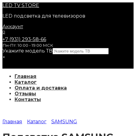
Перейти
LED
TV STORE
к
LED подсветка для телевизоров
содержанию
Аккаунт
0
+7 (931) 293-58-66
Пн-Пт: 10:00 - 19:00 МСК
Укажите модель ТВ
×
Главная
Каталог
Оплата и доставка
Отзывы
Контакты
Главная
Каталог
SAMSUNG