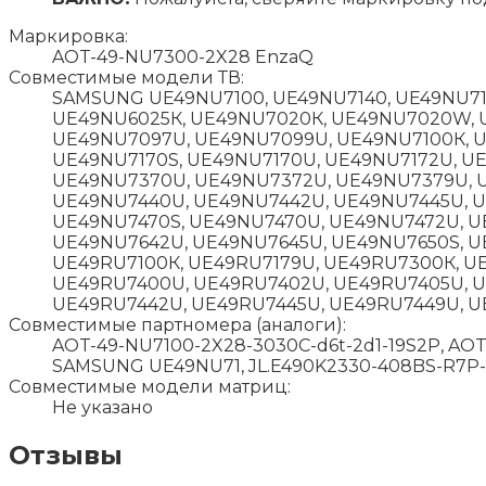
Маркировка:
AOT-49-NU7300-2X28 EnzaQ
Совместимые модели ТВ:
SAMSUNG UE49NU7100, UE49NU7140, UE49NU71
UЕ49NU6025К, UЕ49NU7020К, UЕ49NU7020W, 
UЕ49NU7097U, UЕ49NU7099U, UЕ49NU7100К, U
UЕ49NU7170S, UЕ49NU7170U, UЕ49NU7172U, U
UЕ49NU7370U, UЕ49NU7372U, UЕ49NU7379U, 
UЕ49NU7440U, UЕ49NU7442U, UЕ49NU7445U, U
UЕ49NU7470S, UЕ49NU7470U, UЕ49NU7472U, U
UЕ49NU7642U, UЕ49NU7645U, UЕ49NU7650S, U
UЕ49RU7100К, UЕ49RU7179U, UЕ49RU7300К, U
UЕ49RU7400U, UЕ49RU7402U, UЕ49RU7405U, UЕ
UЕ49RU7442U, UЕ49RU7445U, UЕ49RU7449U, U
Совместимые партномера (аналоги):
AOT-49-NU7100-2X28-3030C-d6t-2d1-19S2P, AOT 
SAMSUNG UE49NU71, JL.E490K2330-408BS-R7P-
Совместимые модели матриц:
Не указано
Отзывы