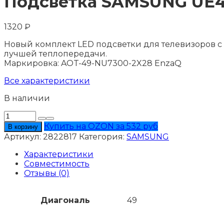
Подсветка SAMSUNG UЕ
1320
₽
Новый комплект LED подсветки для телевизоров с
лучшей теплопередачи.
Маркировка: AOT-49-NU7300-2X28 EnzaQ
Все характеристики
В наличии
Количество
товара
Купить на OZON за 532 руб
В корзину
Подсветка
Артикул:
2822817
Категория:
SAMSUNG
SAMSUNG
UЕ49NU7479U
Характеристики
Совместимость
Отзывы (0)
Диагональ
49