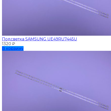
Подсветка SAMSUNG UЕ49RU7445U
1320
₽
В корзину