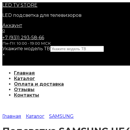
Перейти
LED
TV STORE
к
LED подсветка для телевизоров
содержанию
Аккаунт
0
+7 (931) 293-58-66
Пн-Пт: 10:00 - 19:00 МСК
Укажите модель ТВ
×
Главная
Каталог
Оплата и доставка
Отзывы
Контакты
Главная
Каталог
SAMSUNG