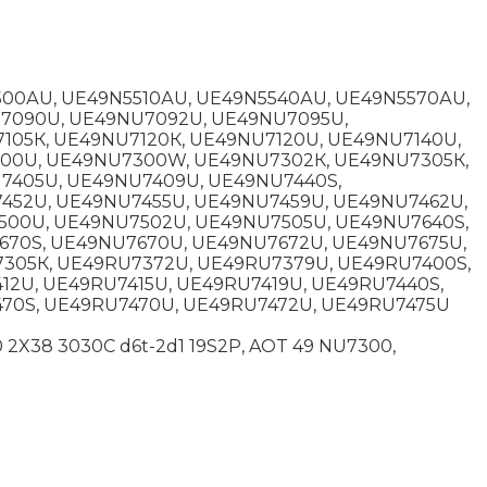
500АU, UЕ49N5510АU, UЕ49N5540АU, UЕ49N5570АU,
7090U, UЕ49NU7092U, UЕ49NU7095U,
05К, UЕ49NU7120К, UЕ49NU7120U, UЕ49NU7140U,
300U, UЕ49NU7300W, UЕ49NU7302К, UЕ49NU7305К,
7405U, UЕ49NU7409U, UЕ49NU7440S,
452U, UЕ49NU7455U, UЕ49NU7459U, UЕ49NU7462U,
500U, UЕ49NU7502U, UЕ49NU7505U, UЕ49NU7640S,
670S, UЕ49NU7670U, UЕ49NU7672U, UЕ49NU7675U,
305К, UЕ49RU7372U, UЕ49RU7379U, UЕ49RU7400S,
2U, UЕ49RU7415U, UЕ49RU7419U, UЕ49RU7440S,
70S, UЕ49RU7470U, UЕ49RU7472U, UЕ49RU7475U
 2X38 3030C d6t-2d1 19S2P, AOT 49 NU7300,