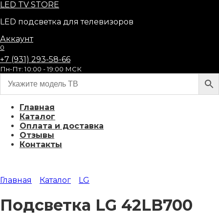
Перейти
LED
TV STORE
к
LED подсветка для телевизоров
содержанию
Аккаунт
0
+7 (931) 293-58-66
Пн-Пт: 10:00 - 19:00 МСК
Главная
Каталог
Оплата и доставка
Отзывы
Контакты
Главная
Каталог
LG
Подсветка LG 42LB700